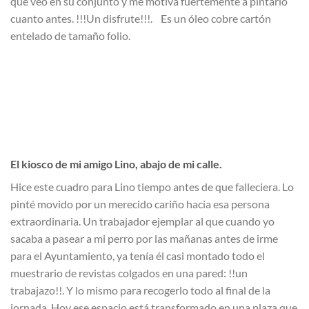
que veo en su conjunto y me motiva fuertemente a pintarlo
cuanto antes. !!!Un disfrute!!!. Es un óleo cobre cartón
entelado de tamaño folio.
El kiosco de mi amigo Lino, abajo de mi calle.
Hice este cuadro para Lino tiempo antes de que falleciera. Lo
pinté movido por un merecido cariño hacia esa persona
extraordinaria. Un trabajador ejemplar al que cuando yo
sacaba a pasear a mi perro por las mañanas antes de irme
para el Ayuntamiento, ya tenía él casi montado todo el
muestrario de revistas colgados en una pared: !!un
trabajazo!!. Y lo mismo para recogerlo todo al final de la
jornada. Hoy ese espacio está transformado en una plaza que